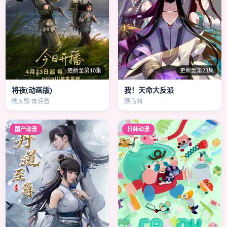
更新至第10集
更新至第23集
将夜(动画版)
我！天命大反派
杨天翔 青泯邑
顾临渊
国产动漫
日韩动漫