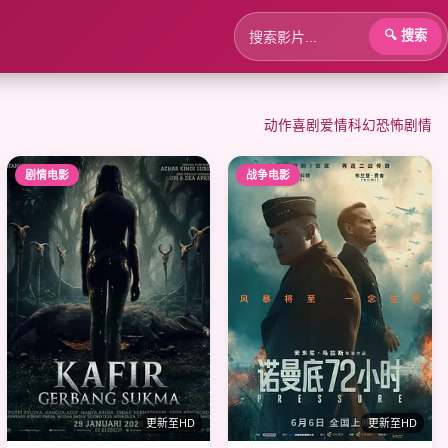
🔍 搜索
动作
喜剧
爱情
科幻
恐怖
剧情
剧情电影
战争电影
更新至HD
更新至HD