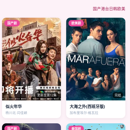
国产
港台
日韩
欧美
国产剧
欧美剧
更新至第12集
完结
似火年华
大海之外(西班牙版)
杨川北 闫佳颖
加布里埃尔·格瓦拉
国产剧
泰国剧