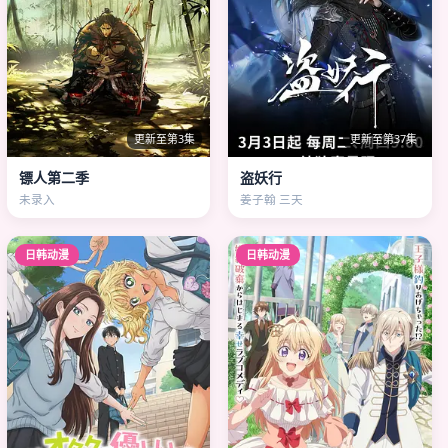
更新至第3集
更新至第37集
镖人第二季
盗妖行
未录入
姜子翰 三天
日韩动漫
日韩动漫