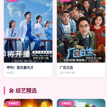
更新至第14集
更新至第24集
呼叫！医生姜天才
厂区日志
未录入
王宁 尹贝希
🎤 综艺精选
大陆综艺
大陆综艺