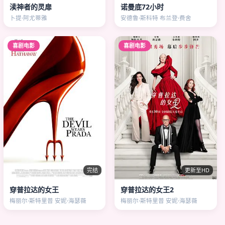
渎神者的灵扉
诺曼底72小时
卜提·阿尤蒂雅
安德鲁·斯科特 布兰登·费舍
喜剧电影
喜剧电影
完结
更新至HD
穿普拉达的女王
穿普拉达的女王2
梅丽尔·斯特里普 安妮·海瑟薇
梅丽尔·斯特里普 安妮·海瑟薇