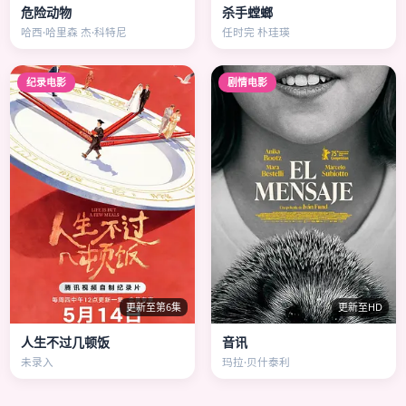
危险动物
杀手螳螂
哈西·哈里森 杰·科特尼
任时完 朴珪瑛
纪录电影
剧情电影
更新至第6集
更新至HD
人生不过几顿饭
音讯
未录入
玛拉·贝什泰利