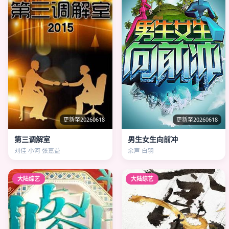
更新至20260618
更新至20260618
第三调解室
男生女生向前冲
刘佳 小河 张嘉益
余声 白羽
大陆综艺
大陆综艺