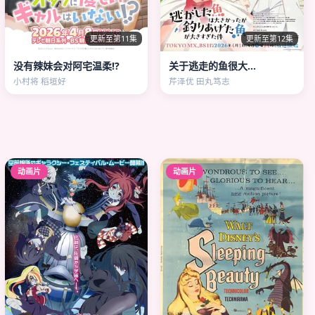
更新至第11集
更新至第12集
没有辣妹会对阿宅温柔!?
关于逃走的鱼很大…
小村将 稻垣好
芹泽优 田丸笃志
动画片
动画片