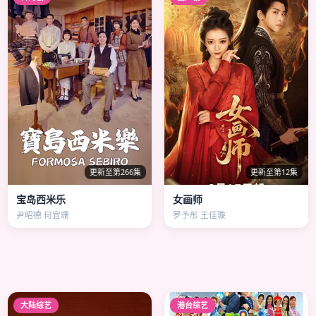
更新至第266集
更新至第12集
宝岛西米乐
女画师
尹昭德 何宜珊
罗予彤 王佳璇
大陆综艺
港台综艺