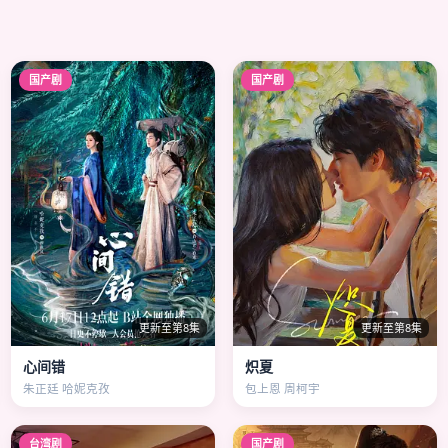
国产剧
国产剧
更新至第8集
更新至第8集
心间错
炽夏
朱正廷 哈妮克孜
包上恩 周柯宇
台湾剧
国产剧