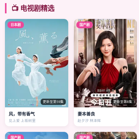
📺 电视剧精选
日本剧
国产剧
更新至第59集
更新至第8集
风，带有香气
妻本善良
见上爱 上坂树里
赵夕汐 林泽辉
国产剧
国产剧