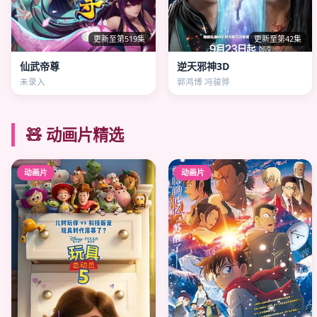
更新至第519集
更新至第42集
仙武帝尊
逆天邪神3D
未录入
郭鸿博 冯骏骅
🧸 动画片精选
动画片
动画片