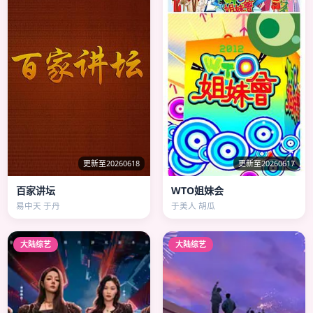
更新至20260618
更新至20260617
百家讲坛
WTO姐妹会
易中天 于丹
于美人 胡瓜
大陆综艺
大陆综艺