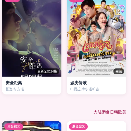
更新至第24集
完结
安全距离
恶虎情歌
张逸杰 方瑾
山提拉·库尔诺帕吉
大陆
港台
日韩
欧美
港台综艺
港台综艺