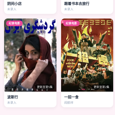
阴间小店
跟着书本去旅行
未录入
未录入
纪录电影
纪录电影
更新至第5集
更新至第2集
波斯行
一招一食
未录入
阎鹤祥