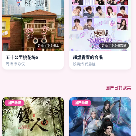
更新至第6期上
更新至第9期尝鲜
五十公里桃花坞6
超燃青春的合唱
周涛 袁咏仪
段奥娟 代露娃
国产
日韩
欧美
国产动漫
国产动漫