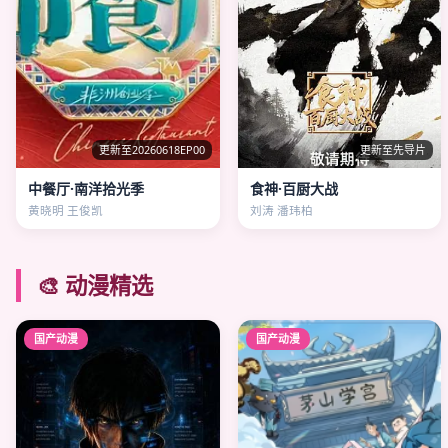
更新至20260618EP00
更新至先导片
中餐厅·南洋拾光季
食神·百厨大战
黄晓明 王俊凯
刘涛 潘玮柏
🎨 动漫精选
国产动漫
国产动漫