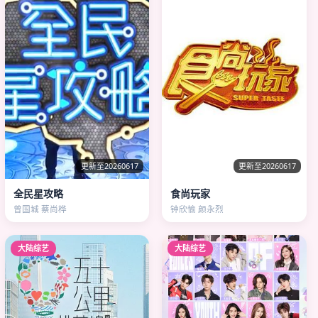
更新至20260617
更新至20260617
全民星攻略
食尚玩家
曾国城 蔡尚桦
钟欣愉 颜永烈
大陆综艺
大陆综艺